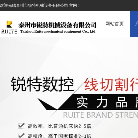
欢迎光临泰州市锐特机械设备有限公司 官网！
网站首页