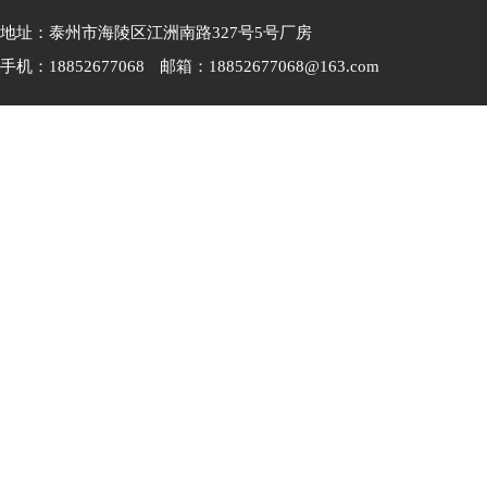
地址：泰州市海陵区江洲南路327号5号厂房
手机：18852677068
邮箱：18852677068@163.com