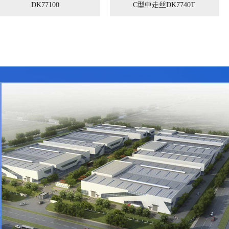
DK77100
C型中走丝DK7740T