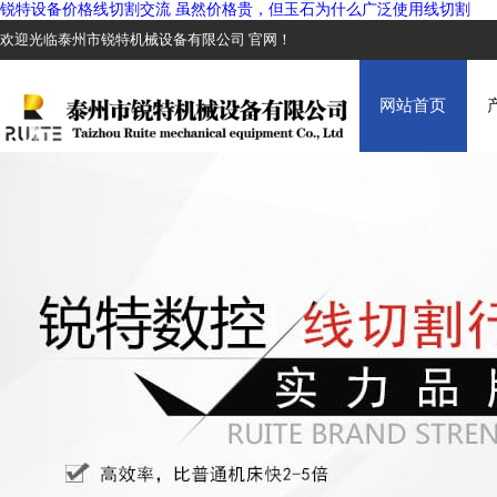
锐特设备价格
线切割交流
虽然价格贵，但玉石为什么广泛使用线切割
欢迎光临泰州市锐特机械设备有限公司 官网！
网站首页