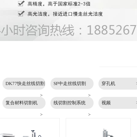
DK77快走丝线切割
SF中走丝线切割
穿孔机
>
>
复合材料切割机
线切割控制系统
视频
>
>